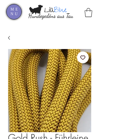
Lila
Blue
ME
NU
Hundegedöns aus Tau
Gold Rush - Führleine