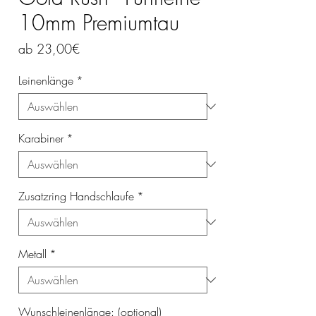
10mm Premiumtau
Sale-
ab
23,00€
Preis
Leinenlänge
*
Karabiner
*
Zusatzring Handschlaufe
*
Metall
*
Wunschleinenlänge: (optional)