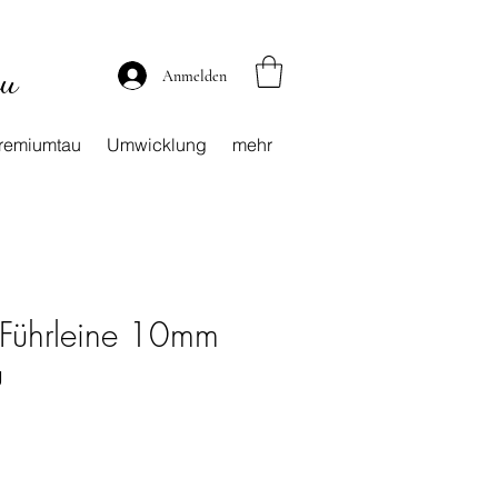
au
Anmelden
remiumtau
Umwicklung
mehr
- Führleine 10mm
u