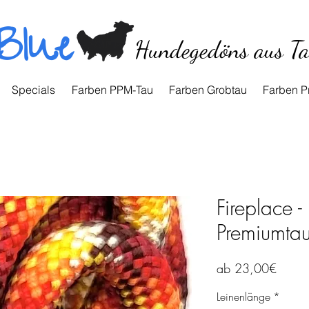
Blue
Hundegedöns aus T
Specials
Farben PPM-Tau
Farben Grobtau
Farben P
Fireplace 
Premiumta
Sale-
ab
23,00€
Preis
Leinenlänge
*