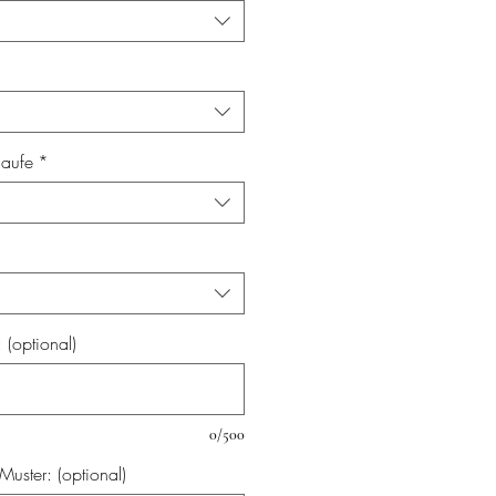
laufe
*
(optional)
0/500
uster: (optional)