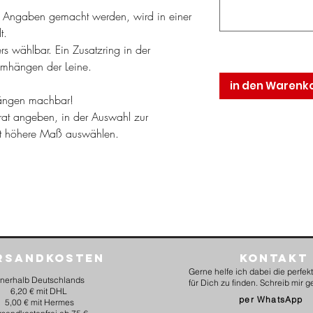
 Angaben gemacht werden, wird in einer
t.
rs wählbar. Ein Zusatzring in der
Umhängen der Leine.
in den Warenk
nlängen machbar!
rat angeben, in der Auswahl zur
st höhere Maß auswählen.
rsandkosten
Kontakt
Gerne helfe ich dabei die perfe
nnerhalb Deutschlands
für Dich zu finden. Schreib mir g
6,20 € mit DHL
per WhatsApp
5,00 € mit Hermes