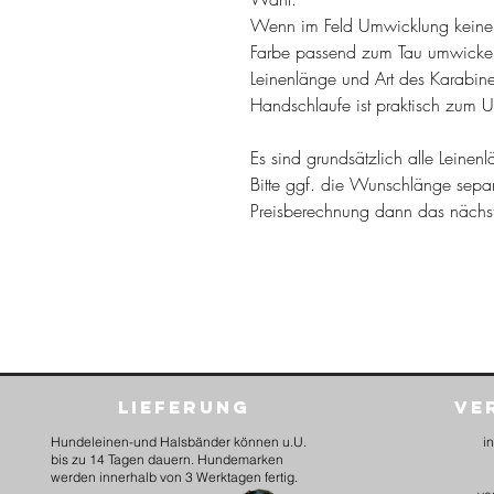
Wenn im Feld Umwicklung keine
Farbe passend zum Tau umwickel
Leinenlänge und Art des Karabine
Handschlaufe ist praktisch zum 
Es sind grundsätzlich alle Leine
Bitte ggf. die Wunschlänge sepa
Preisberechnung dann das näch
Lieferung
Ve
Hundeleinen-und Halsbänder können u.U.
i
bis zu 14 Tagen dauern. Hundemarken
werden innerhalb von 3 Werktagen fertig.