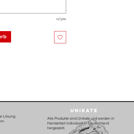
0/500
orb
Unikate
kte Lösung
Alle Produkte sind Unikate und werden in
ern
Handarbeit individuell in Deutschland
hergestellt.