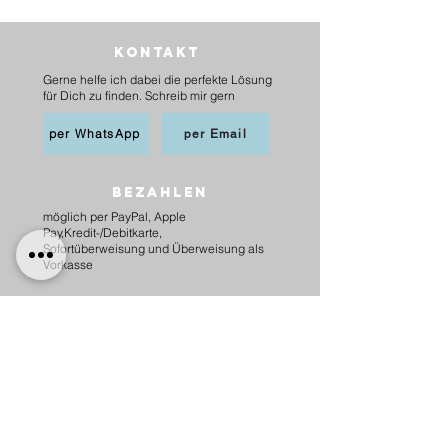
Kontakt
Gerne helfe ich dabei die perfekte Lösung
für Dich zu finden. Schreib mir gern
per WhatsApp
per Email
BEZAHLEN
möglich per PayPal, Apple
Pay,Kredit-/Debitkarte,
Sofortüberweisung und Überweisung als
Vorkasse
Versand
innerhalb Deutschlands
6,20 € mit DHL
5,00 € mit Hermes
versandkostenfrei ab 75 €.
nach Österreich
10,00 € mit Hermes
versankostenfrei ab 100 €.