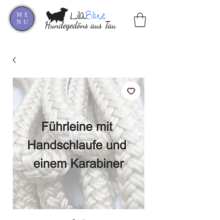
Lila
Blue
ME
NU
Hundegedöns aus Tau