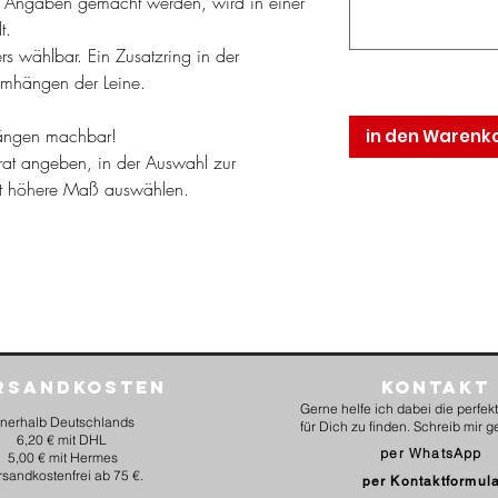
 Angaben gemacht werden, wird in einer
t.
rs wählbar. Ein Zusatzring in der
Umhängen der Leine.
nlängen machbar!
in den Warenk
rat angeben, in der Auswahl zur
st höhere Maß auswählen.
rsandkosten
Kontakt
Gerne helfe ich dabei die perfe
nnerhalb Deutschlands
für Dich zu finden. Schreib mir g
6,20 € mit DHL
per WhatsApp
5,00 € mit Hermes
rsandkostenfrei ab 75 €.
per Kontaktformul