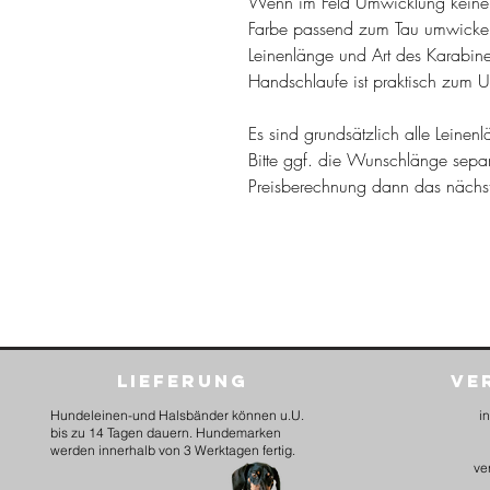
Wenn im Feld Umwicklung keine
Farbe passend zum Tau umwickel
Leinenlänge und Art des Karabine
Handschlaufe ist praktisch zum 
Es sind grundsätzlich alle Leine
Bitte ggf. die Wunschlänge sepa
Preisberechnung dann das näch
Lieferung
Ve
Hundeleinen-und Halsbänder können u.U.
i
bis zu 14 Tagen dauern. Hundemarken
werden innerhalb von 3 Werktagen fertig.
ve