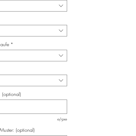
laufe
*
(optional)
0/500
uster: (optional)