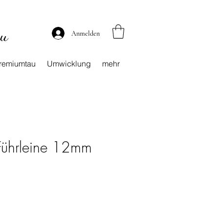
au
Anmelden
remiumtau
Umwicklung
mehr
 Führleine 12mm