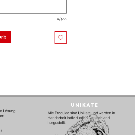
0/500
orb
Unikate
kte Lösung
Alle Produkte sind Unikate und werden in
ern
Handarbeit individuell in Deutschland
hergestellt.
ar