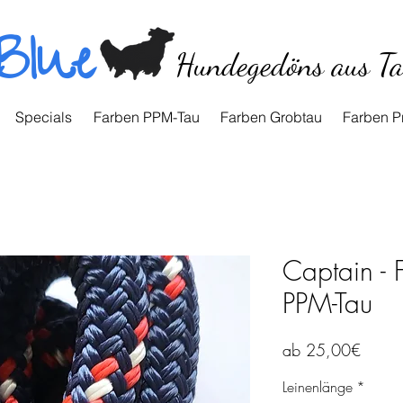
Blue
Hundegedöns aus T
Specials
Farben PPM-Tau
Farben Grobtau
Farben P
Captain -
PPM-Tau
Sale-
ab
25,00€
Preis
Leinenlänge
*