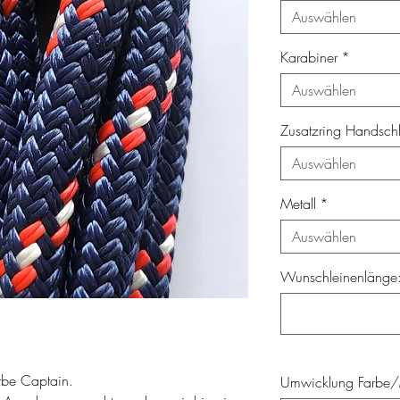
Auswählen
Karabiner
*
Auswählen
Zusatzring Handsch
Auswählen
Metall
*
Auswählen
Wunschleinenlänge: 
rbe Captain.
Umwicklung Farbe/M