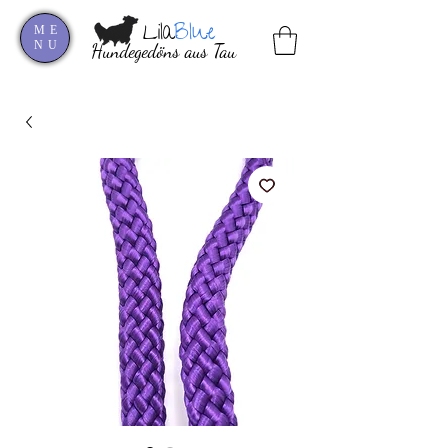
Lila
Blue
ME
NU
Hundegedöns aus Tau